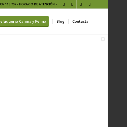
937 115 707 -
HORARIO DE ATENCIÓN
-
eluqueria Canina y Felina
Blog
Contactar